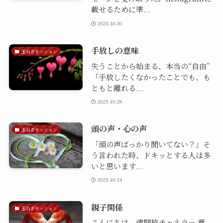
載せるために準...
2025-10-30
手放しの意味
玉ねぎセッション
失うことから始まる、本当の“自由”
「手放したくなかったことでも、も
ともと離れる...
2025-10-28
頭の声・心の声
玉ねぎセッション
「頭の声ばっかり聞いてない？」そ
う言われた時、ドキッとする人は多
いと思います...
2025-10-24
親子関係
玉ねぎセッション
こんにちは。魂開放チャネラー 章-