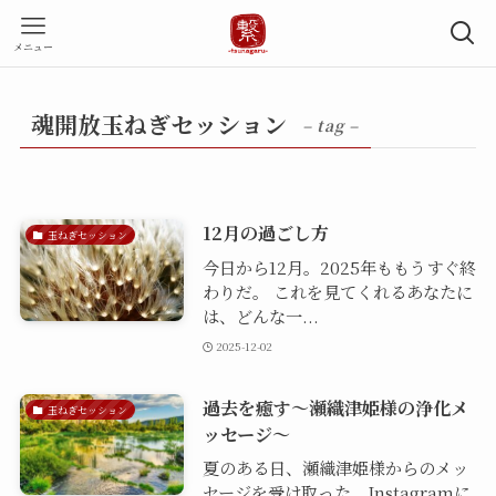
メニュー
魂開放玉ねぎセッション
– tag –
12月の過ごし方
玉ねぎセッション
今日から12月。2025年ももうすぐ終
わりだ。 これを見てくれるあなたに
は、どんな一...
2025-12-02
過去を癒す～瀬織津姫様の浄化メ
玉ねぎセッション
ッセージ～
夏のある日、瀬織津姫様からのメッ
セージを受け取った。Instagramに